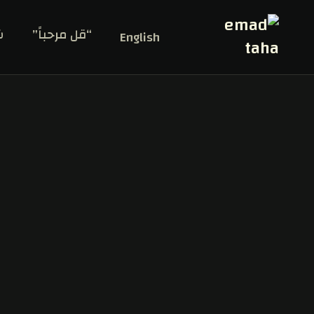
“قل مرحباً”
ش
English